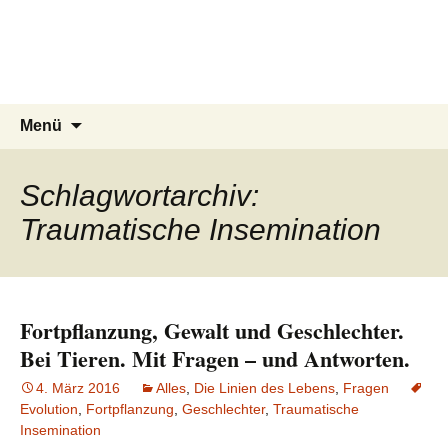
Aufgeschlaut.de
Zum
Inhalt
Kluge Antworten auf meine dummen
springen
Fragen
Suchen
Menü
nach:
Schlagwortarchiv:
Traumatische Insemination
Fortpflanzung, Gewalt und Geschlechter.
Bei Tieren. Mit Fragen – und Antworten.
4. März 2016
Alles
,
Die Linien des Lebens
,
Fragen
Evolution
,
Fortpflanzung
,
Geschlechter
,
Traumatische
Insemination