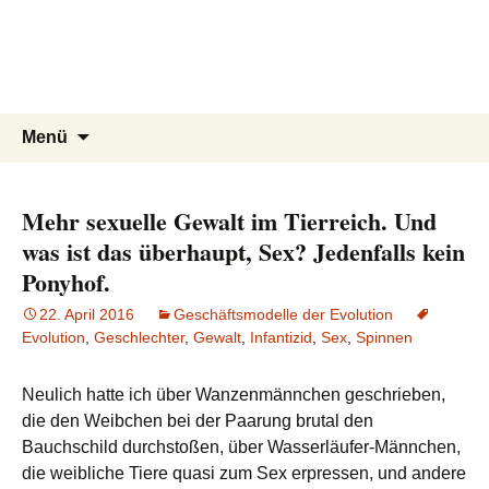
Aufgeschlaut.de
Zum
Inhalt
Kluge Antworten auf meine dummen
springen
Fragen
Suchen
Menü
nach:
Mehr sexuelle Gewalt im Tierreich. Und
was ist das überhaupt, Sex? Jedenfalls kein
Ponyhof.
22. April 2016
Geschäftsmodelle der Evolution
Evolution
,
Geschlechter
,
Gewalt
,
Infantizid
,
Sex
,
Spinnen
Neulich hatte ich über Wanzenmännchen geschrieben,
die den Weibchen bei der Paarung brutal den
Bauchschild durchstoßen, über Wasserläufer-Männchen,
die weibliche Tiere quasi zum Sex erpressen, und andere