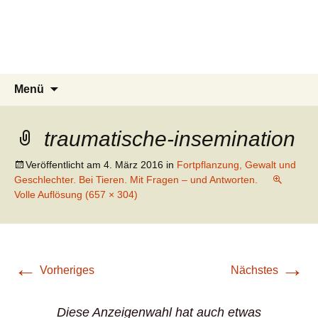
Aufgeschlaut.de
Zum
Inhalt
Kluge Antworten auf meine dummen
springen
Fragen
Suchen
Menü
nach:
traumatische-insemination
Veröffentlicht am
4. März 2016
in
Fortpflanzung, Gewalt und
Geschlechter. Bei Tieren. Mit Fragen – und Antworten.
Volle Auflösung (657 × 304)
←
→
Vorheriges
Nächstes
Diese Anzeigenwahl hat auch etwas